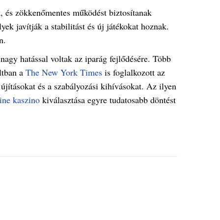
k, és zökkenőmentes működést biztosítanak
ek javítják a stabilitást és új játékokat hoznak.
n.
nagy hatással voltak az iparág fejlődésére. Több
últban a
The New York Times
is foglalkozott az
jításokat és a szabályozási kihívásokat. Az ilyen
ine kaszino
kiválasztása egyre tudatosabb döntést