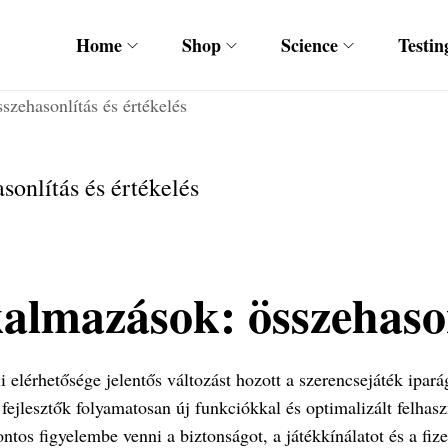
Home
Shop
Science
Testin
szehasonlítás és értékelés
onlítás és értékelés
almazások: összehasonl
 elérhetősége jelentős változást hozott a szerencsejáték ipar
 fejlesztők folyamatosan új funkciókkal és optimalizált felhas
ntos figyelembe venni a biztonságot, a játékkínálatot és a fiz